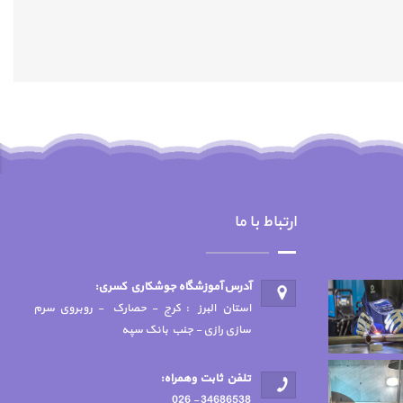
ارتباط با ما
آدرس آموزشگاه جوشكاري كسري:
استان البرز : کرج - حصارک - روبروی سرم
سازی رازی - جنب بانک سپه
تلفن ثابت وهمراه:
34686538 - 026