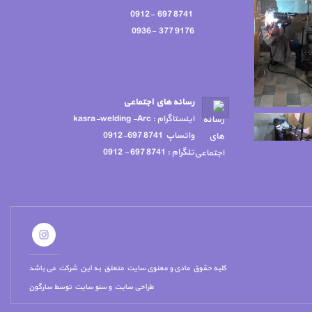
8741 697 -0912
9176 377 -0936
رسانه هاي اجتماعي
اينستاگرام : kasra-welding -Arc
واتساپ 8741 697-0912
تلگرام : 8741 697 - 0912
کلیه حقوق مادی و معنوی سایت متعلق به این شرکت می باشد
طراحی سایت
و
سئو سایت
توسط
سارگون