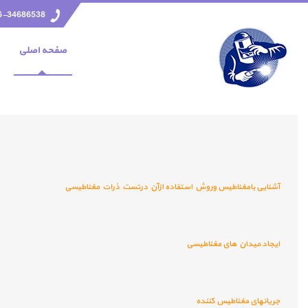
6-34686538
صفحه اصلي
آشنایی بامغناطیس وروش استفاده ازآن درتست ذرات مغناطیسی
ایجاد میدان های مغناطیسی
جریانهای مغناطیس کننده