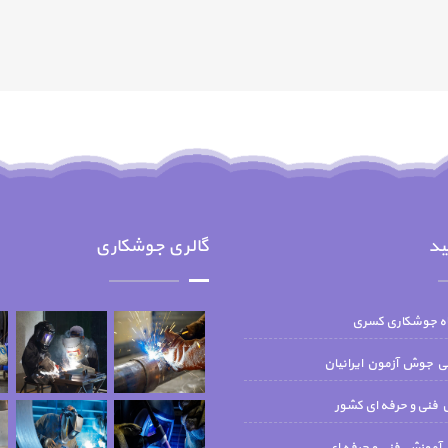
ید
گالری جوشکاری
اه جوشکاری کسری
جوش آزمون ايرانيان
فنی و حرفه ای کشور