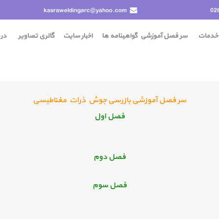
kasraweldingarc@yahoo.com
02
خدمات
سر فصل آموزشی
گواهينامه ها
اخبار سایت
گالری تصاویر
درب
سر فصل آموزشی بازرسی جوش ذرات مغناطیسی
فصل اول
فصل دوم
فصل سوم