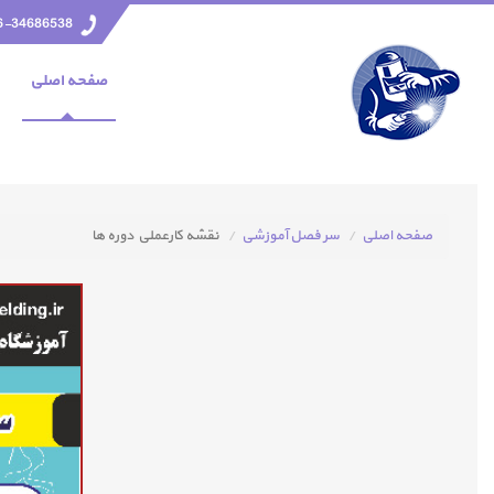
6-34686538
صفحه اصلي
صفحه اصلی
سر فصل آموزشی
نقشه كارعملي دوره ها