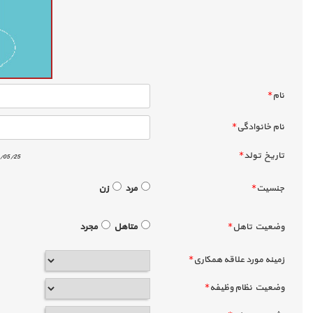
نام
*
نام خانوادگي
*
تاريخ تولد
*
/05/25
جنسيت
*
مرد
زن
وضعيت تاهل
*
متاهل
مجرد
زمينه مورد علاقه همكاري
*
وضعيت نظام وظيفه
*