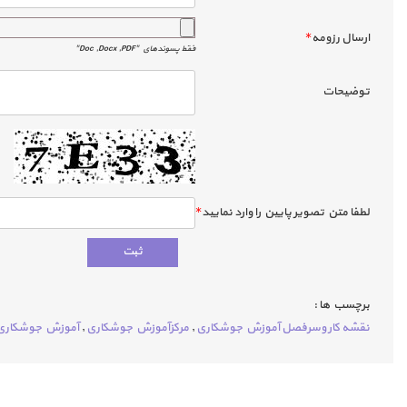
ارسال رزومه
*
فقط پسوندهاي "Doc ,Docx ,PDF"
توضيحات
لطفا متن تصوير پايين را وارد نماييد
*
برچسب ها :
نقشه کار وسرفصل آموزش جوشکاری
,
مرکزآموزش جوشکاری
,
آموزش جوشکاری 