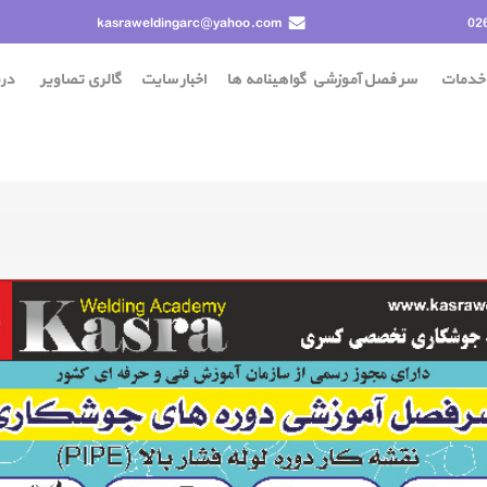
kasraweldingarc@yahoo.com
02
خدمات
سر فصل آموزشی
گواهينامه ها
اخبار سایت
گالری تصاویر
درب