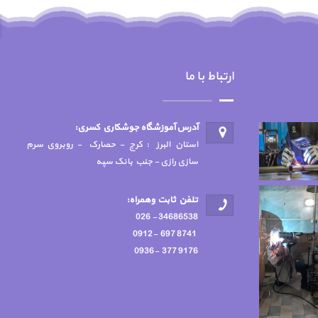
ارتباط با ما
آدرس آموزشگاه جوشكاري كسري:
استان البرز : کرج - حصارک - روبروی سرم
سازی رازی - جنب بانک سپه
تلفن ثابت وهمراه:
34686538 - 026
8741 697 -0912
9176 377 -0936