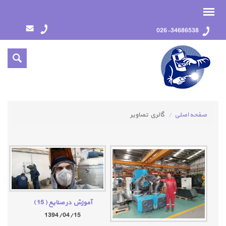
026-34686538
صفحه اصلی
گالري تصاوير
آموزش در صنایع
( 15 )
1394/04/15