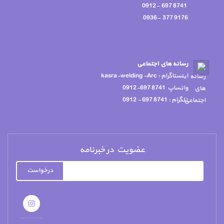
8741 697 -0912
9176 377 -0936
رسانه هاي اجتماعي
اينستاگرام : kasra-welding -Arc
واتساپ 8741 697-0912
تلگرام : 8741 697 - 0912
عضویت در خبرنامه
درخواست