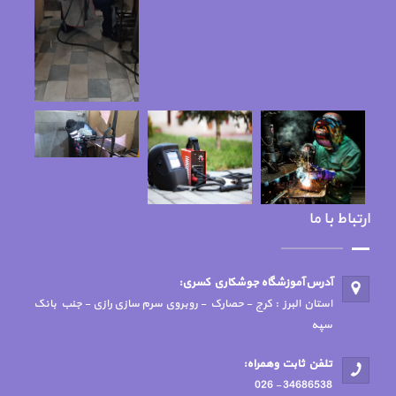
ارتباط با ما
آدرس آموزشگاه جوشكاري كسري:
استان البرز : کرج - حصارک - روبروی سرم سازی رازی - جنب بانک
سپه
تلفن ثابت وهمراه:
34686538 - 026