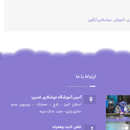
ری
،
آموزش جوشکاری آرگون
ارتباط با ما
آدرس آموزشگاه جوشكاري كسري:
استان البرز : کرج - حصارک - روبروی سرم
سازی رازی - جنب بانک سپه
تلفن ثابت وهمراه: