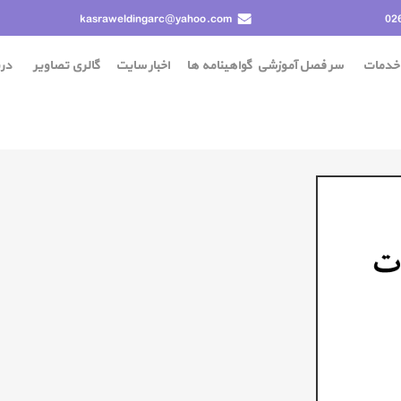
kasraweldingarc@yahoo.com
02
خدمات
سر فصل آموزشی
گواهينامه ها
اخبار سایت
گالری تصاویر
درب