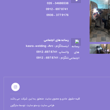
34686538 - 026
8741 697 -0912
9176 377 -0936
رسانه هاي اجتماعي
اينستاگرام : kasra-welding -Arc
واتساپ 8741 697-0912
تلگرام : 8741 697 - 0912
کلیه حقوق مادی و معنوی سایت متعلق به این شرکت می باشد
طراحی سایت
و
سئو سایت
توسط
سارگون