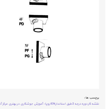
برچسب ها :
نقشه کار دوره درجه 2 طبق استاندارEN اروپا- آموزش جوشكاري در بهتري مركز آموزشي جوشكاري كشور-آموزش رايگان جوشكاري