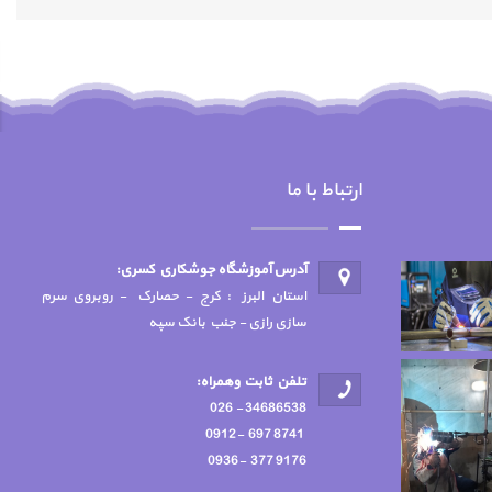
ارتباط با ما
آدرس آموزشگاه جوشكاري كسري:
استان البرز : کرج - حصارک - روبروی سرم
سازی رازی - جنب بانک سپه
تلفن ثابت وهمراه:
34686538 - 026
8741 697 -0912
9176 377 -0936