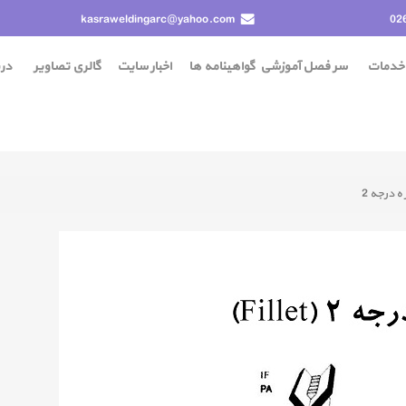
kasraweldingarc@yahoo.com
02
خدمات
سر فصل آموزشی
گواهينامه ها
اخبار سایت
گالری تصاویر
درب
ه درجه 2