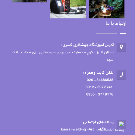
ارتباط با ما
آدرس آموزشگاه جوشكاري كسري:
استان البرز : کرج - حصارک - روبروی سرم سازی رازی - جنب بانک
سپه
تلفن ثابت وهمراه:
34686538 - 026
8741 697 -0912
9176 377 -0936
رسانه هاي اجتماعي
اينستاگرام : kasra-welding -Arc